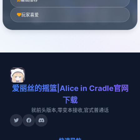
玩家喜爱
爱丽丝的摇篮|Alice in Cradle官网
下载
就前头版本,零变本接收,官式普通话