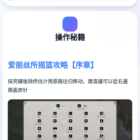
操作秘籍
爱丽丝所摇篮攻略【序章】
採完礦後除终估计用原路往归移动，建造議可以從右邊
跳面奔针