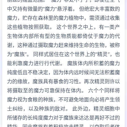
中又持有微量的“魔力”悬浮着。 但绝宏大丰富数的
魔力，贮存在森林里的魔力植物中，需须通过收集
这些植物按照获取。 这个世界之中上，有一类产
生物体内部所有型的生物质能都倚仗于魔力的代
谢，这种通过摄取魔力赶来维持生命的生物，被称
为“魔族”。 同样式居住在这个世界上的“精灵”，也
能利靠魔力进行行代谢。 魔族体内所积蓄的魔力
纯度低且不稳决定，因为体内远时候间无法积蓄魔
力的缘故，魔族具有暴食的习性。再次精灵则许以
将摄取至的魔力可靠保持在体内。 六个个同样将
魔力视为食粮的种族，不可避免地面向必将产生领
土纠纷，以及种族的敌对。 此外边，精灵细胞中
所储存的长纯度魔力对于魔族来达达是再好不过的
精华，因此魔族有着积极攻击精灵，以夺取后者体