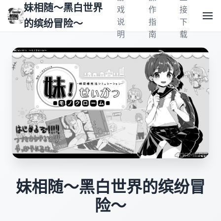
妹相随～黑白世界
戏
作
接
说
指
下
的缤纷冒险～
明
南
载
妹相随～黑白世界的缤纷冒
险～