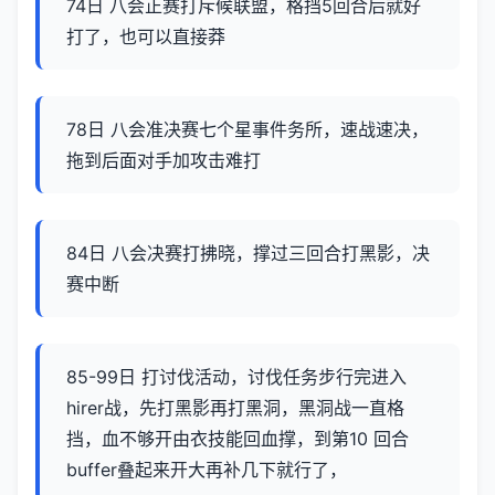
74日 八会正赛打斥候联盟，格挡5回合后就好
打了，也可以直接莽
78日 八会准决赛七个星事件务所，速战速决，
拖到后面对手加攻击难打
84日 八会决赛打拂晓，撑过三回合打黑影，决
赛中断
85-99日 打讨伐活动，讨伐任务步行完进入
hirer战，先打黑影再打黑洞，黑洞战一直格
挡，血不够开由衣技能回血撑，到第10 回合
buffer叠起来开大再补几下就行了，