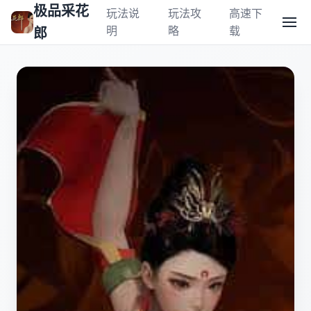
极品采花
玩法说
玩法攻
高速下
明
略
载
郎