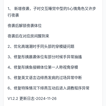
1、 新增夜袭，子时交互睡觉中型的5心情角色又许步
行夜袭
夜袭后解锁夜袭体位
夜袭后在对应房间醒到来
2、优化高端潮时手同头部的穿模疑问题
3、修复彤姨晨袭体位有部分时候手异常抽搐
4、修复彤姨鱼接鳞体位第一人称视角穿模
5、修复英文语言边绯燕发病的过场异常中断
6、修复特殊情况下绯燕互动后进入调教程序异常
V1.2.2 更新日志-2024-11-26