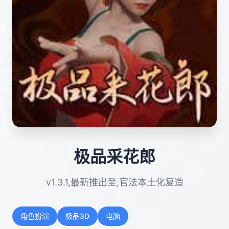
极品采花郎
v1.3.1,最新推出至,官法本土化复造
角色扮演
极品3D
电脑