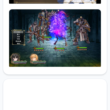
点击下载 影色渐染~阿斯林顿