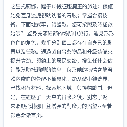
之里托莉娜，踏于10段征服魔王的旅途；保護
她免遭身邊虎視眈眈者的毒肢；掌握合搞技
術，下面地式牢，戰強敵，您可按照及時拯救
她嗎？ 置身充滿細節的场所中旅行，遇見形形
色色的角色，幾乎分别個士都存在自身己的剧
景以及任務。通過製自事务物品和升級裝備來
提升實劲。與鎮上的居民交談，搜集任什么估
计能幫助托莉娜的信息，仅乃她的病情會隨著
體內魔血的覺醒不斷惡化。踏从微小鎮邊界，
尋找稀有材料，探索地下城，與怪物戰鬥。但
是，在經歷了一天空的冒險之後，別忘了返回
來照顧托莉娜日益增長的對魔力的渴望--至着
影色渐染首页。