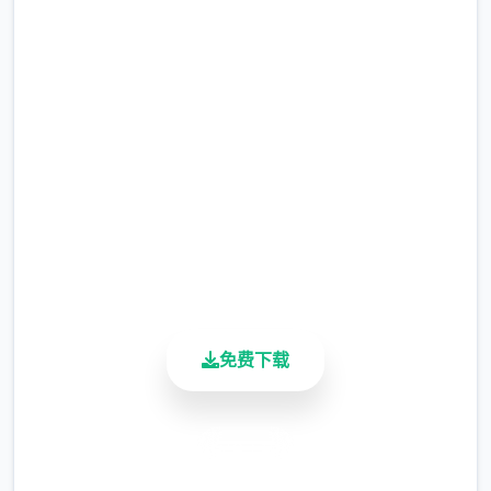
的妹神官
完整版游戏，免费体验
2.3M+
总下载量
4.9/5
用户评分
900K+
活跃用户
免费下载
安全下载