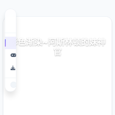
🔑 热门推荐
影色渐染~阿斯林顿的妹神
官
官法网址，安所有没有毒获取，极新式版版下
方载，最新教程
9.4
评分
2.3M