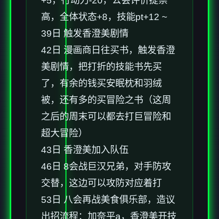
+5，行动力-20，公会评价提崇
高，全体状态+8，技能pt+12 ~
39日 触发香澄美剧情
42日 漫画商日往买书，触发香澄
美剧情，把打折的技能书先买
了，有余的钱买安眠枕和羽绒
被，还有多的买冒险之书（这周
之后的周末可以都去打巨冒险和
超大冒险）
43日 香澄美加入队伍
46日 8会战巨汉兄弟，对手防攻
交替，这边可以攻防对应着打
53日 八会再战美食俱乐部，造议
出招流程：加奈平a，香澄美开技