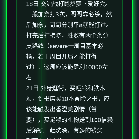
18日 交流战打跑步萝卜爱好会。
一般加奈打3次，哥哥靠必杀，然
后加奈，哥哥分别平a就能打过。
打完后打拂晓，胜败有两个条分
支路线（severe一周目基本必
输，若干周目开局才能打得
过）。这周应该能盈利10000左
右
21日 外身逛街，买哑铃和铁木
屐，到书店买10本冒险之书，应
该能触发出香澄美剧情（首
要），买足够的礼物送到100信赖
后解锁一起洗澡，有多的钱买一