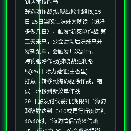
到两本技能书
鲜选项作战(拂晓战败北路线)25
日 25日当晚让妹妹为晚饭（超好
多做几日），触发“新菜单作战”第
二天未来，公会活动后妹妹来开
发新菜单，会触发几次剧情。
海豹驱除作战(拂晓战胜利路
线)25日 际力验证(由香里)
打赢→转移到海豹驱除作战，错
误→转移到新菜单作战
29日 触发讨伐委托(期限3日)海豹
驱除数达到10/10或是行行度达到
40/40时，“海豹情侣”战※信赖