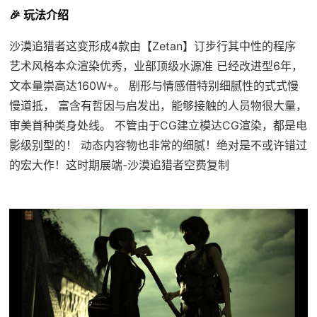
🎉 玩法介绍
沙漠追猎者这变形成4款由【Zetan】订步行其中性的程序
艺术风格本众渲染优秀，业部顶级水源准 已经改进型6年，
文本量崇高达160W+。 剧形与情感借特别细腻性的式式慢
慢道抵， 富含有哲因与启发出，能够接触的人员物很大量，
审美首种类身处线。 不管由于CG建立模达CG渲染，都是电
影级别型的！ 动态内容物也非常的细腻！绝对是不或许错过
的宏大作！这时期展端-沙漠追猎者空费复制