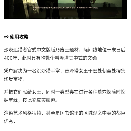
🗝️ 使用攻略
沙漠追猎者官式中文版版乃
废土题材，际间线地位于末日后
400年，此时具有唯数个叫泽塔其中式的文确
凭户解决为一名沉沙猎手掌，替泽塔女王于宏处朝至处搜集
珍贵宝物，
并把它们献给女王，同时一类型类在进行各种墓穴探险时挖
掘宝藏，按此充真实腰包。
渲染艺术风格独特，甚至是图书馆里的区域观之中类的都巨
优秀，