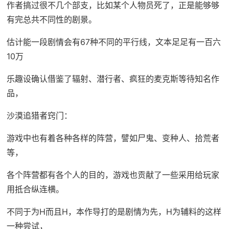
作者搞过很不几个部支，比如某个人物员死了，正是能够够
有完总共不同性的剧景。
估计能一段剧情会有67种不同的平行线，文本足足有一百六
10万
乐趣设确认借鉴了辐射、潜行者、疯狂的麦克斯等待知名作
品，
沙漠追猎者窍门：
游戏中也有着各种各样的阵营，譬如尸鬼、变种人、拾荒者
等，
各个阵营都有各个人的目的，游戏也贡献了一些采用给玩家
用抵合纵连横。
不同于为H而且H，本作导打的是剧情为先，H为辅料的这样
一种尝试，